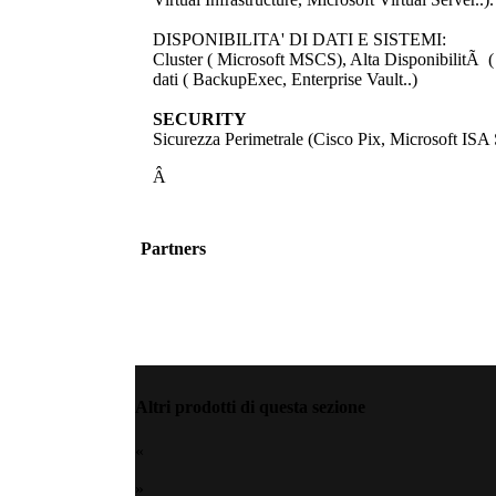
DISPONIBILITA' DI DATI E SISTEMI:
Cluster ( Microsoft MSCS), Alta DisponibilitÃ 
dati ( BackupExec, Enterprise Vault..)
SECURITY
Sicurezza Perimetrale (Cisco Pix, Microsoft ISA 
Â
Partners
Altri prodotti di questa sezione
«
»