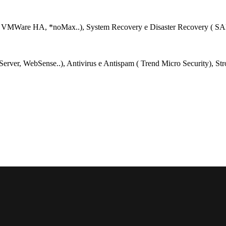
( VMWare HA, *noMax..), System Recovery e Disaster Recovery ( SAN lo
Server, WebSense..), Antivirus e Antispam ( Trend Micro Security), St