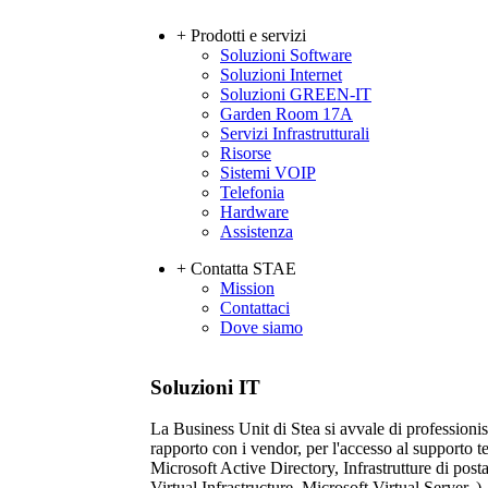
+ Prodotti e servizi
Soluzioni Software
Soluzioni Internet
Soluzioni GREEN-IT
Garden Room 17A
Servizi Infrastrutturali
Risorse
Sistemi VOIP
Telefonia
Hardware
Assistenza
+ Contatta STAE
Mission
Contattaci
Dove siamo
Soluzioni IT
La Business Unit di Stea si avvale di professionist
rapporto con i vendor, per l'accesso al su
Microsoft Active Directory, Infrastrutture di p
Virtual Infrastructure, Microsoft Virtual Server..).